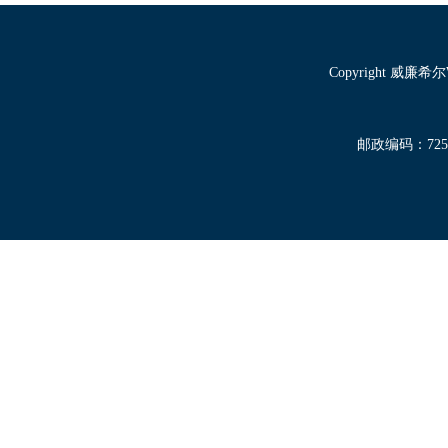
Copyright 威廉
邮政编码：72500