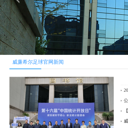
威廉希尔足球官网新闻
2
公
【