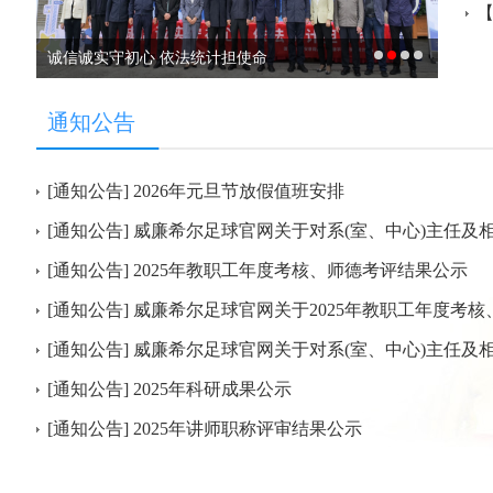
【
统计学专业员工赴安康市统计局开展专业见习
通知公告
[通知公告] 2026年元旦节放假值班安排
[通知公告] 威廉希尔足球官网关于对系(室、中心)主任
[通知公告] ​2025年教职工年度考核、师德考评结果公示
[通知公告] ​威廉希尔足球官网关于2025年教职工年度考
[通知公告] 威廉希尔足球官网关于对系(室、中心)主任及相关
[通知公告] 2025年科研成果公示
[通知公告] 2025年讲师职称评审结果公示