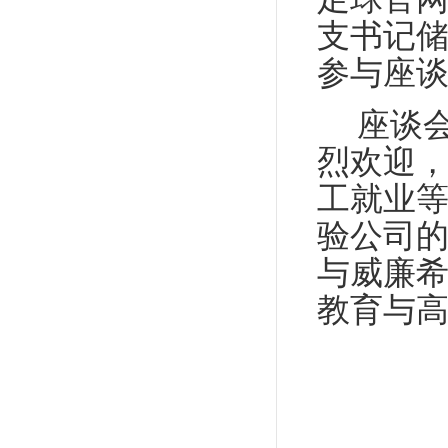
支书记
参与座
座谈
烈欢迎
工就业
验公司
与威廉
教育与