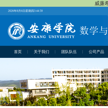
威廉希
2026年8月6日星期四3:44:59
首页
关于我们
团队队伍
公司产品