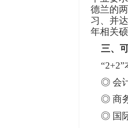
德兰的两
习、并
年相关
三、
“2+
◎ 会
◎ 商
◎ 国