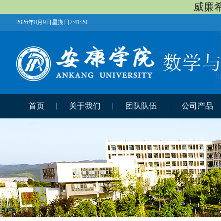
威廉希
2026年8月9日星期日7:41:21
首页
关于我们
团队队伍
公司产品