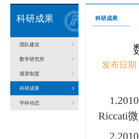
科研成果
科研成果
团队建设
数学研究所
发布日期：
规章制度
科研成果
1.2
学科动态
Ricc
2.2