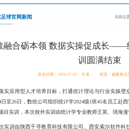
尔足球官网新闻
当前位
教融合砺本领 数据实操促成长——
训圆满结束
发布日期：2026-07-02 作者： 来源：威廉
落实应用型人才培养目标，打通统计理论与行业实操壁
4
日至
26日，
数统
公司组织统计学
2024级1班45名员工
项目实训
，
本次校外实训
由
统计学专业
教师王英、强海漫
次实训由陕西千寻教育科技有限公司、西安索尔软件科