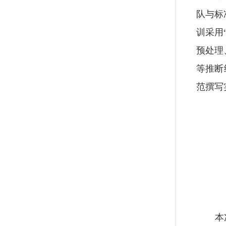
队与标
训采用
预处理
等推断
范撰写
本