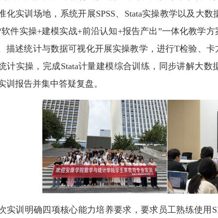
准化实训场地，系统开展
SPSS、Stata实操教学以及
“软件实操+建模实战+前沿认知+报告产出”一体化教学
、描述统计与数据可视化开展实操教学，进行
T检验、卡
统计实操
，
完成
Stata计量建模综合训练，同步讲解大
实训报告并集中答疑复盘。
次实训明确四项核心能力培养要求，要求员工熟练使用