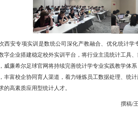
次西安专项实训是
数统
公司深化产教融合、优化统计学
数字企业搭建稳定校外实训平台，将行业主流统计工具、
，​威廉希尔足球官网将持续完善统计学专业实践教学体
，丰富校企协同育人渠道，着力锤炼员工数据处理、统计
求的高素质应用型统计人才。
撰稿
/